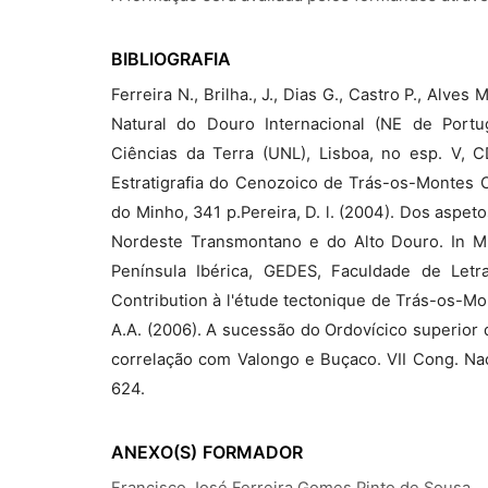
BIBLIOGRAFIA
Ferreira N., Brilha., J., Dias G., Castro P., Alve
Natural do Douro Internacional (NE de Portug
Ciências da Terra (UNL), Lisboa, no esp. V, C
Estratigrafia do Cenozoico de Trás-os-Montes O
do Minho, 341 p.Pereira, D. l. (2004). Dos aspe
Nordeste Transmontano e do Alto Douro. In M
Península Ibérica, GEDES, Faculdade de Letra
Contribution à l'étude tectonique de Trás-os-Mon
A.A. (2006). A sucessão do Ordovícico superior 
correlação com Valongo e Buçaco. VII Cong. Nac.
624.
ANEXO(S)
FORMADOR