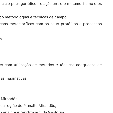
ciclo petrogenético; relação entre o metamorfismo e os
ndo metodologias e técnicas de campo;
rochas metamórficas com os seus protólitos e processos
s;
eas com utilização de métodos e técnicas adequadas de
chas magmáticas;
 Mirandês;
 da região do Planalto Mirandês;
no ensino/aprendizagem da Geologia;