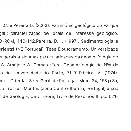
s M.I.C. e Pereira D. (2003). Património geológico do Parque
al): caracterização de locais de Interesse geológico.
D-ROM, 140-142.Pereira, D. I. (1997). Sedimentologia e
riental (NE Portugal). Tese Doutoramento, Universidade
tos gerais a algumas particularidades da geomorfologia do
.A. Araújo e A. Gomes (Eds.) Geomorfologia do NW da
s da Universidade do Porto, 71-91.Ribeiro, A. (1974).
tes Oriental. Serv. Geol. de Portugal, Mem. 24, 168 p.Sá,
de Trás-os-Montes (Zona Centro-Ibérica, Portugal) e sua
de Geologia, Univ. Évora, Livro de Resumos II, pp. 621-