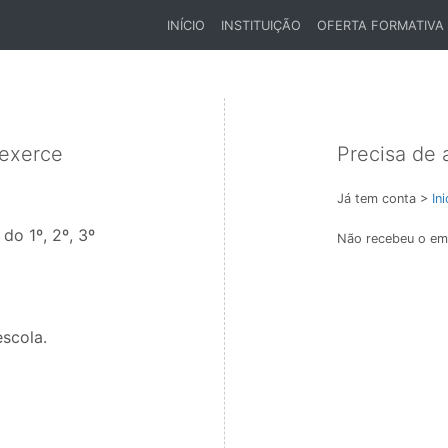
INÍCIO
INSTITUIÇÃO
OFERTA FORMATIVA
(CURRENT)
 exerce
Precisa de 
Já tem conta >
In
do 1º, 2º, 3º
Não recebeu o ema
scola.