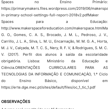
Spaces no Ensino Primário:
https://primarymakers.files.wordpress.com/2019/06/makerspa
in-primary-school-settings-full-report-2018v2.pdfMaker
Spaces para a Educação:
http://www.makerspaceforeducation.com/makerspace.htmlMar
G. O., Gomes, C. A. S., Brocado, J. M. L., Pedroso, J. V.,
Carrillo, J. L. A., Silva, L. M. U., Encarnação, M. M. G. A., Horta,
M. J. V., Calçada, M. T. C. S., Nery, R. F. V, & Rodrigues, S. M. C.
V. (2017). Perfil dos alunos à saída da escolaridade
obrigatória. Lisboa: Ministério da Educação e
Ciência.ORIENTAÇÕES CURRICULARES PARA AS
TECNOLOGIAS DA INFORMAÇÃO E COMUNICAÇÁO, 1.º Ciclo
do Ensino Básico, disponível em
https://erte.dge.mec.pt/sites/default/files/oc_1_tic_1.pdf
OBSERVAÇÕES