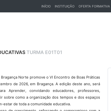
INÍCIO
INSTITUIÇÃO
OFERTA FORMATIVA
(CURRENT)
EDUCATIVAS
TURMA E01T01
 Bragança Norte promove o VI Encontro de Boas Práticas
etembro de 2026, em Bragança. A edição deste ano, será
ra Aprender, convidando educadores, professores,
letir sobre como a organização dos tempos e dos espaços
m-estar de toda a comunidade educativa.
urso de crescimento, reforçando o compromisso com a