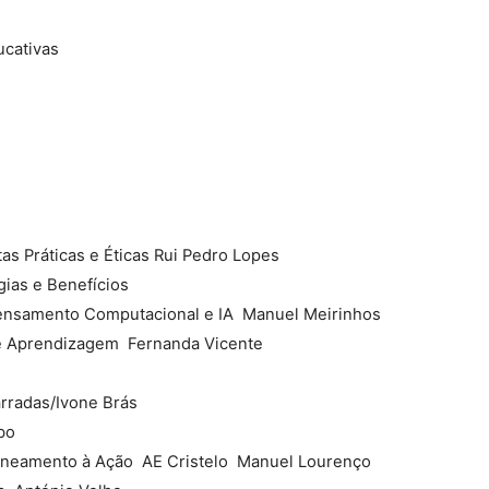
ucativas
tas Práticas e Éticas Rui Pedro Lopes
gias e Benefícios
ensamento Computacional e IA  Manuel Meirinhos
e Aprendizagem  Fernanda Vicente
arradas/Ivone Brás
bo
eamento à Ação  AE Cristelo  Manuel Lourenço