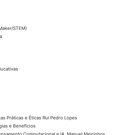
s Maker/STEM)
a
ducativas
tas Práticas e Éticas Rui Pedro Lopes
gias e Benefícios
ensamento Computacional e IA  Manuel Meirinhos