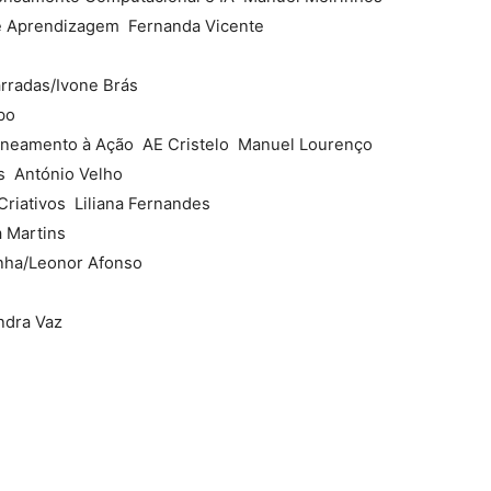
e Aprendizagem  Fernanda Vicente
arradas/Ivone Brás
bo
eamento à Ação  AE Cristelo  Manuel Lourenço
  António Velho
riativos  Liliana Fernandes
a Martins
unha/Leonor Afonso
ndra Vaz