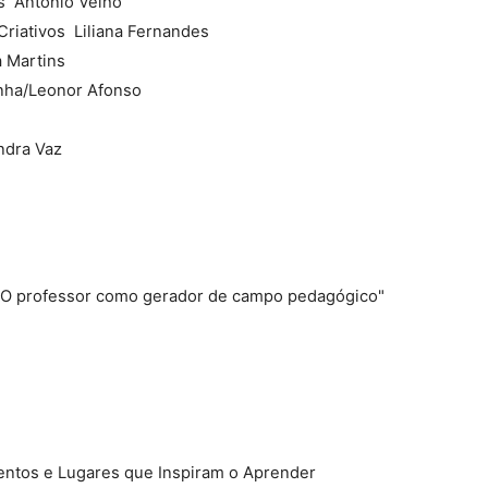
  António Velho
riativos  Liliana Fernandes
a Martins
unha/Leonor Afonso
ndra Vaz
- "O professor como gerador de campo pedagógico"
entos e Lugares que Inspiram o Aprender